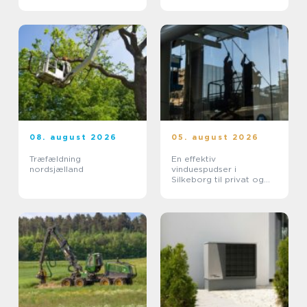
byggeprojekter og
oprydning
08. august 2026
05. august 2026
Træfældning
En effektiv
nordsjælland
vinduespudser i
Silkeborg til privat og
erhverv