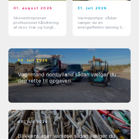
01. august 2026
31. juli 2026
Skoventreprenør:
Varmepumpe: sådan
professionel håndtering
vælger du en
af skov, træ og tungt
energieffektiv løsning til
materiel
din bolig
30. juli 2026
Vognmand nordjylland sådan vælger du
den rette til opgaven
03. juli 2026
Blikkenslager vanløse sådan vælger du