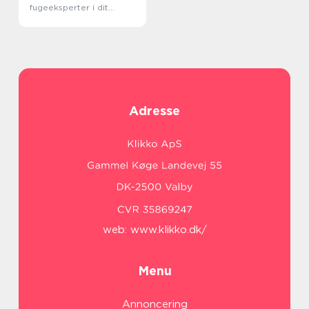
fugeeksperter i dit
lokale område
Adresse
web:
www.klikko.dk/
Menu
Annoncering