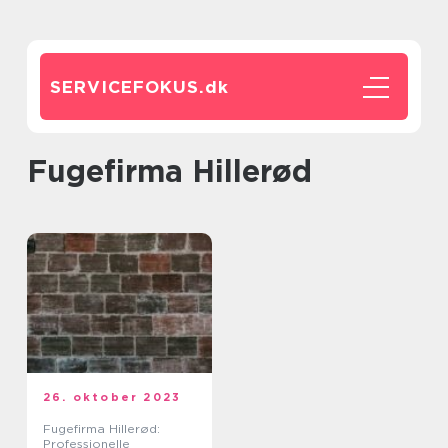
SERVICEFOKUS.
dk
Fugefirma Hillerød
26. oktober 2023
Fugefirma Hillerød:
Professionelle