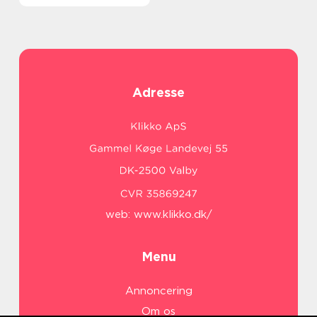
Adresse
web:
www.klikko.dk/
Menu
Annoncering
Om os