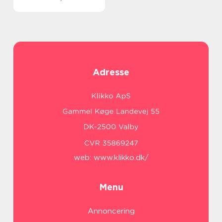
Adresse
web:
www.klikko.dk/
Menu
Annoncering