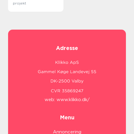
projekt
Adresse
web:
www.klikko.dk/
Menu
Annoncering