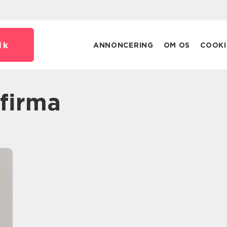
dk
ANNONCERING
OM OS
COOKI
sfirma