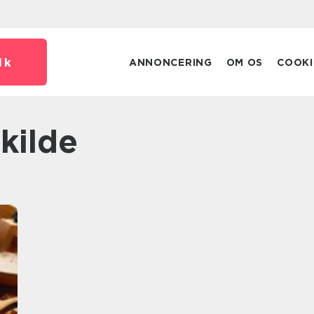
dk
ANNONCERING
OM OS
COOKI
kilde