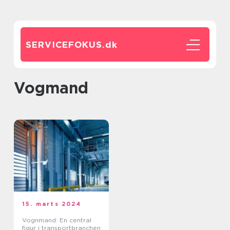
SERVICEFOKUS.
dk
vogmand
15. marts 2024
Vognmand: En central
figur i transportbranchen