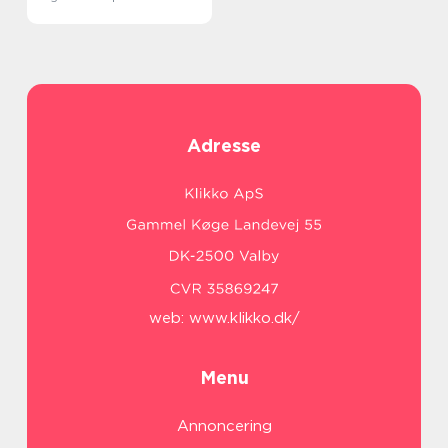
Adresse
web:
www.klikko.dk/
Menu
Annoncering