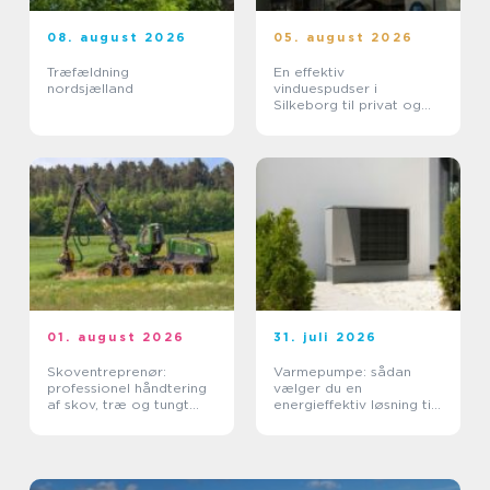
08. august 2026
05. august 2026
Træfældning
En effektiv
nordsjælland
vinduespudser i
Silkeborg til privat og
erhverv
01. august 2026
31. juli 2026
Skoventreprenør:
Varmepumpe: sådan
professionel håndtering
vælger du en
af skov, træ og tungt
energieffektiv løsning til
materiel
din bolig