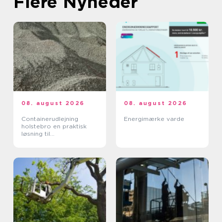
Flere Nyheder
08. august 2026
08. august 2026
Containerudlejning
Energimærke varde
holstebro en praktisk
løsning til
byggeprojekter og
oprydning