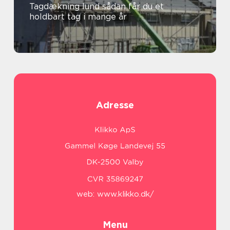
Tagdækning lund sådan får du et
holdbart tag i mange år
Adresse
web:
www.klikko.dk/
Menu