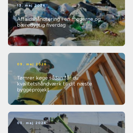
13. maj 2026
Affaldshåndtering i en moderne og
bæredygtig hverdag
09. maj 2026
Tømrer køge sådan får du
kvalitetshåndværk til dit næste
byggeprojekt
03. maj 2026