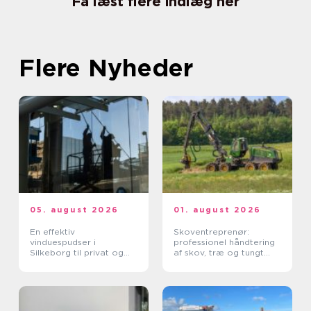
Få læst flere indlæg her
Flere Nyheder
05. august 2026
01. august 2026
En effektiv
Skoventreprenør:
vinduespudser i
professionel håndtering
Silkeborg til privat og
af skov, træ og tungt
erhverv
materiel