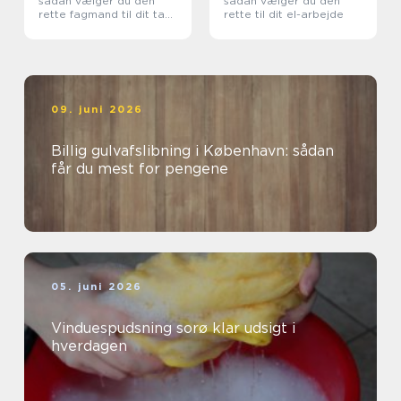
sådan vælger du den
sådan vælger du den
rette fagmand til dit tag
rette til dit el-arbejde
og dine installationer
09. juni 2026
Billig gulvafslibning i København: sådan
får du mest for pengene
05. juni 2026
Vinduespudsning sorø klar udsigt i
hverdagen