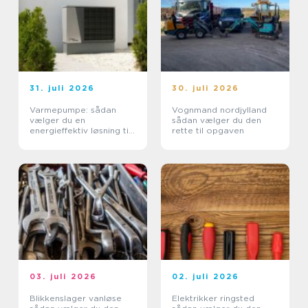
31. juli 2026
30. juli 2026
Varmepumpe: sådan
Vognmand nordjylland
vælger du en
sådan vælger du den
energieffektiv løsning til
rette til opgaven
din bolig
03. juli 2026
02. juli 2026
Blikkenslager vanløse
Elektrikker ringsted