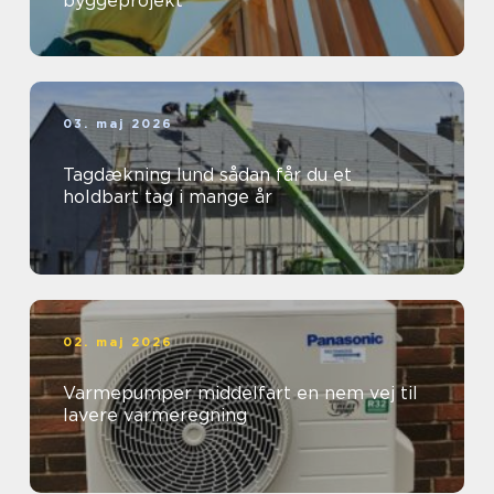
byggeprojekt
03. maj 2026
Tagdækning lund sådan får du et
holdbart tag i mange år
02. maj 2026
Varmepumper middelfart en nem vej til
lavere varmeregning