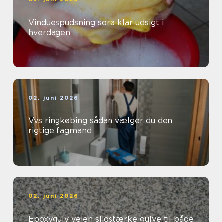
Vinduespudsning sorø klar udsigt i
hverdagen
02. juni 2026
Vvs ringkøbing sådan vælger du den
rigtige fagmand
02. juni 2026
Epoxygulv vejen slidstærke gulve til både