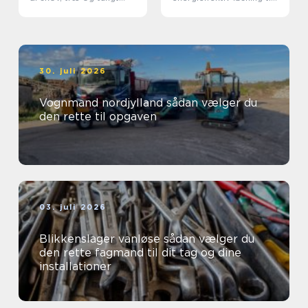
materiel
din bolig
30. juli 2026
Vognmand nordjylland sådan vælger du
den rette til opgaven
03. juli 2026
Blikkenslager vanløse sådan vælger du
den rette fagmand til dit tag og dine
installationer