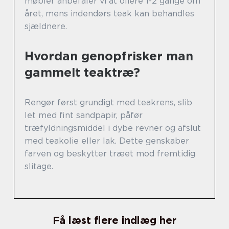
møbler anbefaler vi at oliere 1-2 gange om
året, mens indendørs teak kan behandles
sjældnere.
Hvordan genopfrisker man
gammelt teaktræ?
Rengør først grundigt med teakrens, slib
let med fint sandpapir, påfør
træfyldningsmiddel i dybe revner og afslut
med teakolie eller lak. Dette genskaber
farven og beskytter træet mod fremtidig
slitage.
Få læst flere indlæg her