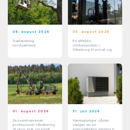
08. august 2026
05. august 2026
Træfældning
En effektiv
nordsjælland
vinduespudser i
Silkeborg til privat og
erhverv
01. august 2026
31. juli 2026
Skoventreprenør:
Varmepumpe: sådan
professionel håndtering
vælger du en
af skov, træ og tungt
energieffektiv løsning til