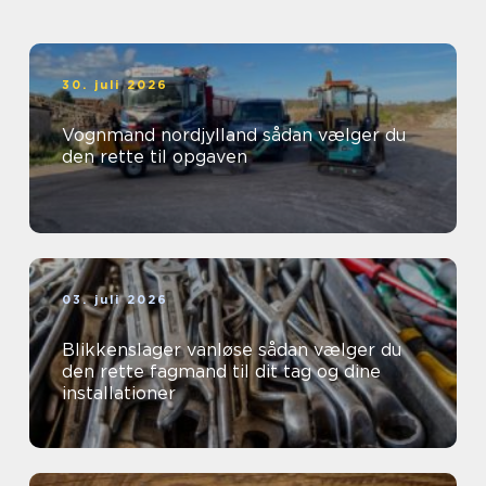
30. juli 2026
Vognmand nordjylland sådan vælger du
den rette til opgaven
03. juli 2026
Blikkenslager vanløse sådan vælger du
den rette fagmand til dit tag og dine
installationer