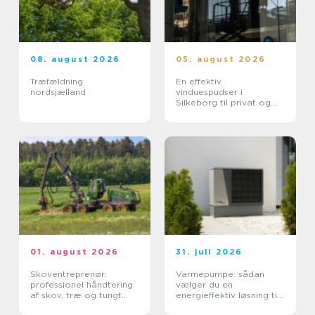
08. august 2026
05. august 2026
Træfældning
En effektiv
nordsjælland
vinduespudser i
Silkeborg til privat og
erhverv
01. august 2026
31. juli 2026
Skoventreprenør:
Varmepumpe: sådan
professionel håndtering
vælger du en
af skov, træ og tungt
energieffektiv løsning til
materiel
din bolig