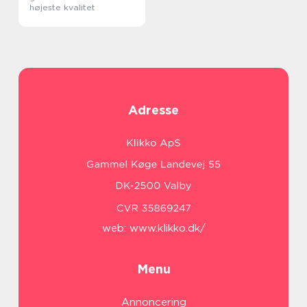
højeste kvalitet
Adresse
web:
www.klikko.dk/
Menu
Annoncering