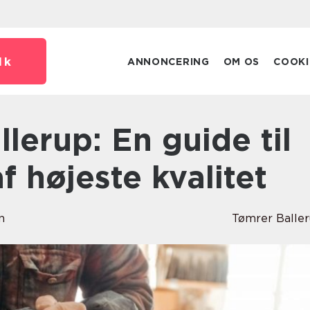
dk
ANNONCERING
OM OS
COOKI
 højeste kvalitet
n
Tømrer Balle