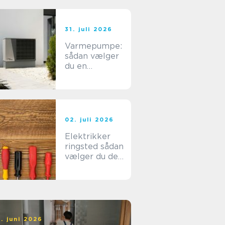
31. juli 2026
Varmepumpe:
sådan vælger
du en
energieffektiv
løsning til din
bolig
02. juli 2026
Elektrikker
ringsted sådan
vælger du den
rette til dit el-
arbejde
. juni 2026