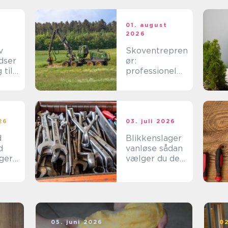
t
01. august
2026
v
Skoventrepren
dser
ør:
 til
professionel
håndtering af
skov, træ og
tungt materiel
026
03. juli 2026
d
Blikkenslager
d
vanløse sådan
ger
vælger du den
te til
rette fagmand
til dit tag og
dine
installationer
05. juni 2026
02