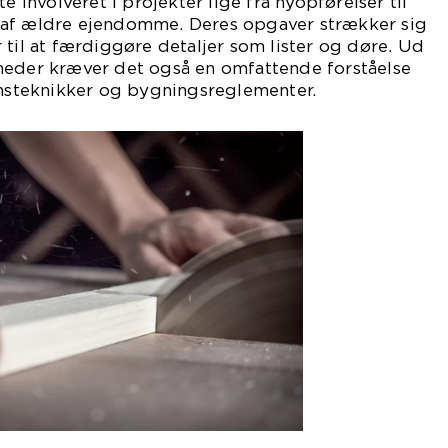
e involveret i projekter lige fra nyopførelser til
 af ældre ejendomme. Deres opgaver strækker sig
 til at færdiggøre detaljer som lister og døre. Ud
heder kræver det også en omfattende forståelse
onsteknikker og bygningsreglementer.