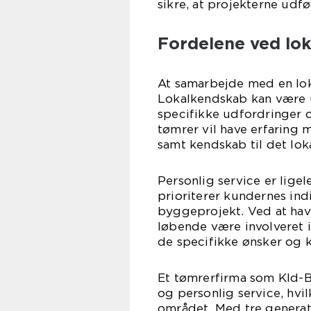
sikre, at projekterne udf
Fordelene ved lok
At samarbejde med en loka
Lokalkendskab kan være u
specifikke udfordringer o
tømrer vil have erfaring 
samt kendskab til det lok
Personlig service er ligel
prioriterer kundernes indi
byggeprojekt. Ved at ha
løbende være involveret i
de specifikke ønsker og k
Et tømrerfirma som Kld-B
og personlig service, hvil
området. Med tre generat