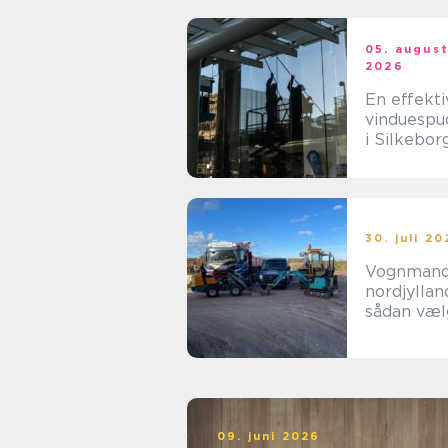
05. augus
2026
En effekti
vinduespu
i Silkeborg
privat og
erhverv
30. juli 2
Vognman
nordjyllan
sådan væl
du den ret
opgaven
09. juni 2026