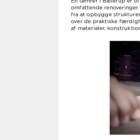
En tømrer i Ballerup er oft
omfattende renoveringer
fra at opbygge strukturer
over de praktiske færdig
af materialer, konstrukti