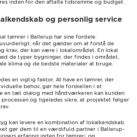
øres inden for den aftalte tidsramme og budget.
alkendskab og personlig service
l tømrer i Ballerup har sine fordele.
vurderligt, når det gælder om at forstå de
g krav, der kan være i lokalområdet. En lokal
med de typer bygninger, der findes i området,
ale klima og de bedste materialer at bruge.
edes en vigtig faktor. At have en tømrer, der
viduelle behov, gør hele forskellen i et
ve en tæt dialog med håndværkeren kan kunden
 processen og ligeledes sikre, at projektet følger
rav.
yg kan levere en kombination af lokalkendskab
ket gør dem til en værdifuld partner i Ballerup-
ioners erfaring inden for tømrer- og