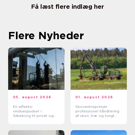
Få læst flere indlæg her
Flere Nyheder
05. august 2026
01. august 2026
En effektiv
Skoventreprenør:
vinduespudser i
professionel håndtering
Silkeborg til privat og
af skov, træ og tungt
erhverv
materiel