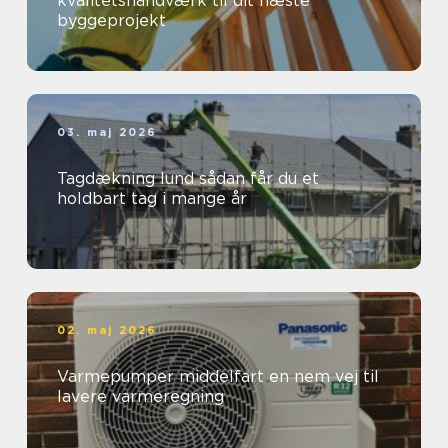
kvalitetshåndværk til dit næste
byggeprojekt
03. maj 2026
Tagdækning lund sådan får du et
holdbart tag i mange år
02. maj 2026
Varmepumper middelfart en nem vej til
lavere varmeregning