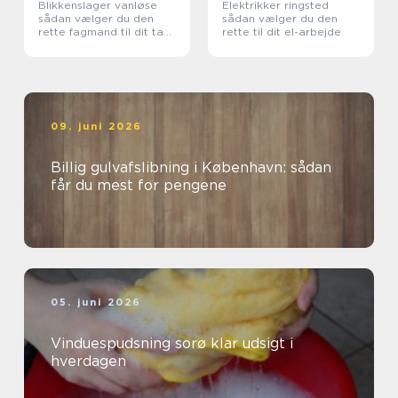
Blikkenslager vanløse
Elektrikker ringsted
sådan vælger du den
sådan vælger du den
rette fagmand til dit tag
rette til dit el-arbejde
og dine installationer
09. juni 2026
Billig gulvafslibning i København: sådan
får du mest for pengene
05. juni 2026
Vinduespudsning sorø klar udsigt i
hverdagen