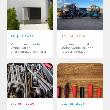
31. juli 2026
30. juli 2026
Varmepumpe: sådan
Vognmand nordjylland
vælger du en
sådan vælger du den
energieffektiv løsning til
rette til opgaven
din bolig
03. juli 2026
02. juli 2026