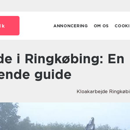
dk
ANNONCERING
OM OS
COOKI
ende guide
Kloakarbejde Ringkøb