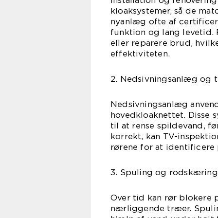
Installation og renoveri
kloaksystemer, så de mat
nyanlæg ofte af certificer
funktion og lang levetid.
eller reparere brud, hvil
effektiviteten.
2. Nedsivningsanlæg og t
Nedsivningsanlæg anvende
hovedkloaknettet. Disse 
til at rense spildevand, f
korrekt, kan TV-inspektio
rørene for at identificer
3. Spuling og rodskæring
Over tid kan rør blokere
nærliggende træer. Spulin