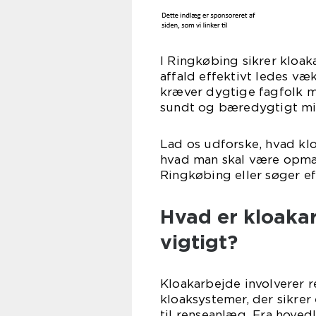
I Ringkøbing sikrer kloak
affald effektivt ledes væ
kræver dygtige fagfolk m
sundt og bæredygtigt mil
Lad os udforske, hvad klo
hvad man skal være opmær
Ringkøbing eller søger e
Hvad er kloakar
vigtigt?
Kloakarbejde involverer re
kloaksystemer, der sikrer
til renseanlæg. Fra hovedl