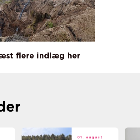
læst flere indlæg her
der
t
01. august