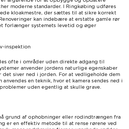
ng er afgørende for at opbygge og opdatere
cher moderne standarder. I Ringkøbing udføres
ede kloakmestre, der sættes til at sikre korrekt
 Renoveringer kan indebære at erstatte gamle rør
ket forlænger systemets levetid og øger
v-inspektion
s ofte i områder uden direkte adgang til
systemer anvender jordens naturlige egenskaber
ør det siver ned i jorden. For at vedligeholde dem
n anvendes en teknik, hvor et kamera sendes ned i
e problemer uden egentlig at skulle grave.
 på grund af ophobninger eller rodindtrængen fra
g er en effektiv metode til at rense rørene ved