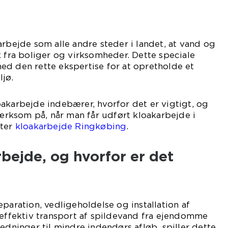
arbejde som alle andre steder i landet, at vand og
k fra boliger og virksomheder. Dette speciale
ed den rette ekspertise for at opretholde et
jø.
akarbejde indebærer, hvorfor det er vigtigt, og
ksom på, når man får udført kloakarbejde i
fter
kloakarbejde Ringkøbing
.
bejde, og hvorfor er det
paration, vedligeholdelse og installation af
 effektiv transport af spildevand fra ejendomme
edninger til mindre indendørs afløb, spiller dette