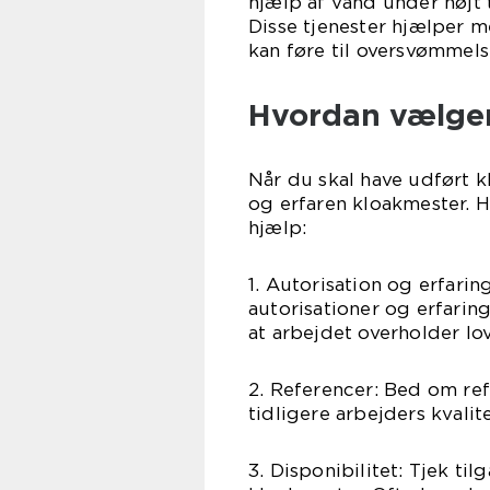
hjælp af vand under højt
Disse tjenester hjælper m
kan føre til oversvømmels
Hvordan vælger
Når du skal have udført k
og erfaren kloakmester. He
hjælp:
1. Autorisation og erfari
autorisationer og erfarin
at arbejdet overholder lo
2. Referencer: Bed om refe
tidligere arbejders kvali
3. Disponibilitet: Tjek t