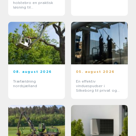
holstebro en praktisk
løsning til
byggeprojekter og
oprydning
08. august 2026
05. august 2026
Træfældning
En effektiv
nordsjælland
vinduespudser i
Silkeborg til privat og
erhverv