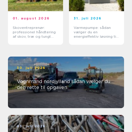
01. august 2026
31. juli 2026
Skoventreprenør:
Varmepumpe: sådan
professionel håndtering
vælger du en
af skov, træ og tungt
energieffektiv løsning til
materiel
din bolig
30. juli 2026
Vognmand nordjylland sådan vælger du
den rette til opgaven
03. juli 2026