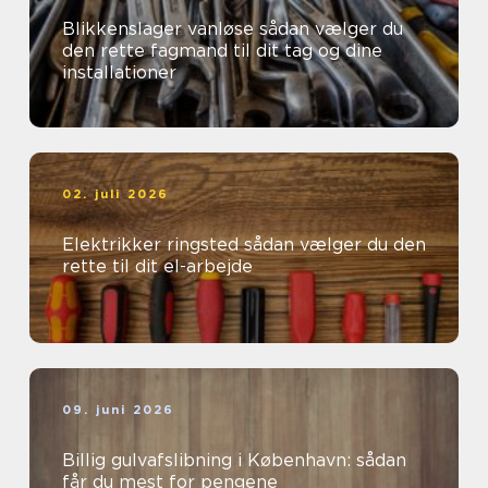
Blikkenslager vanløse sådan vælger du
den rette fagmand til dit tag og dine
installationer
02. juli 2026
Elektrikker ringsted sådan vælger du den
rette til dit el-arbejde
09. juni 2026
Billig gulvafslibning i København: sådan
får du mest for pengene