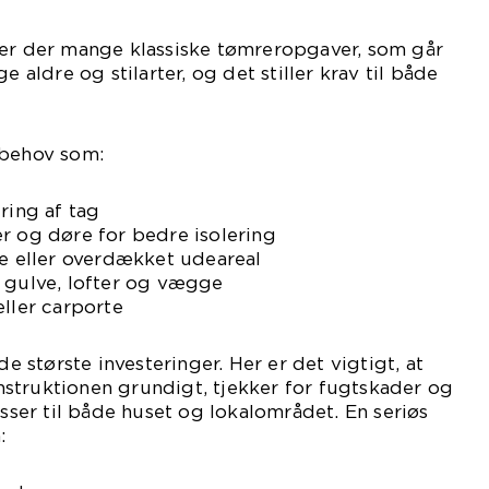
 er der mange klassiske tømreropgaver, som går
e aldre og stilarter, og det stiller krav til både
 behov som:
ring af tag
r og døre for bedre isolering
se eller overdækket udeareal
f gulve, lofter og vægge
eller carporte
de største investeringer. Her er det vigtigt, at
struktionen grundigt, tjekker for fugtskader og
asser til både huset og lokalområdet. En seriøs
: