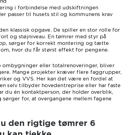
and
lering i forbindelse med udskiftningen
er passer til husets stil og kommunens krav
n klassisk opgave. De spiller en stor rolle for
rt og støjniveau. En tømrer med styr på
op, sørger for korrekt montering og tætte
om, hvor du får størst effekt for pengene.
 ombygninger eller totalrenoveringer, bliver
ere. Mange projekter kræver flere faggrupper,
riker og VVS. Her kan det være en fordel at
n selv tilbyder hovedentreprise eller har faste
r du én kontaktperson, der holder overblik,
g sørger for, at overgangene mellem fagene
u den rigtige tømrer 6
u kan tjekke