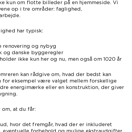
ke kun om flotte billeder på en hjemmeside. Vi
vene op i tre områder: faglighed,
arbejde.
ighed har typisk:
e renovering og nybyg
kik og danske byggeregler
 holder ikke kun her og nu, men også om 1020 år
tømreren kan rådgive om, hvad der bedst kan
an for eksempel være valget mellem forskellige
dre energimærke eller en konstruktion, der giver
ygning.
om, at du får:
ilbud, hvor det fremgår, hvad der er inkluderet
, eventuelle forbehold og mulige ekstraudgifter