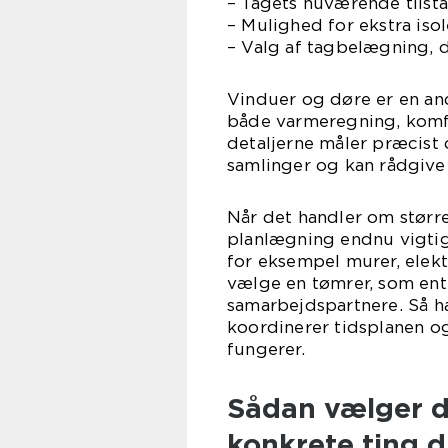
– Tagets nuværende tilst
– Mulighed for ekstra iso
– Valg af tagbelægning, d
Vinduer og døre er en ande
både varmeregning, komfo
detaljerne måler præcist 
samlinger og kan rådgive 
Når det handler om større
planlægning endnu vigtig
for eksempel murer, elekt
vælge en tømrer, som ente
samarbejdspartnere. Så ha
koordinerer tidsplanen o
fungerer.
Sådan vælger d
konkrete ting d