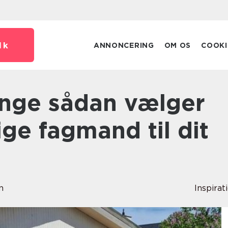
dk
ANNONCERING
OM OS
COOKI
ige fagmand til dit
n
Inspirat