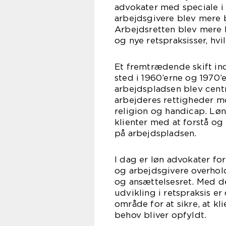
advokater med speciale i
arbejdsgivere blev mere b
Arbejdsretten blev mere 
og nye retspraksisser, hvi
Et fremtrædende skift ind
sted i 1960’erne og 1970’e
arbejdspladsen blev centr
arbejderes rettigheder m
religion og handicap. Løn 
klienter med at forstå og
på arbejdspladsen.
I dag er løn advokater fo
og arbejdsgivere overhol
og ansættelsesret. Med 
udvikling i retspraksis er
område for at sikre, at kl
behov bliver opfyldt.