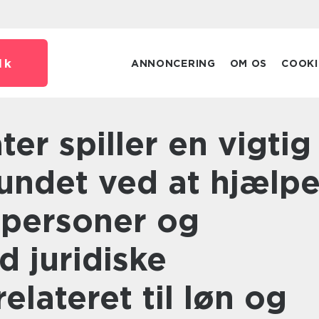
dk
ANNONCERING
OM OS
COOKI
fundet ved at hjælp
tpersoner og
 juridiske
elateret til løn og