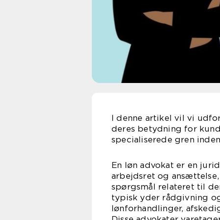
I denne artikel vil vi ud
deres betydning for kund
specialiserede gren inde
En løn advokat er en jurid
arbejdsret og ansættelse
spørgsmål relateret til d
typisk yder rådgivning og
lønforhandlinger, afskedig
Disse advokater varetage