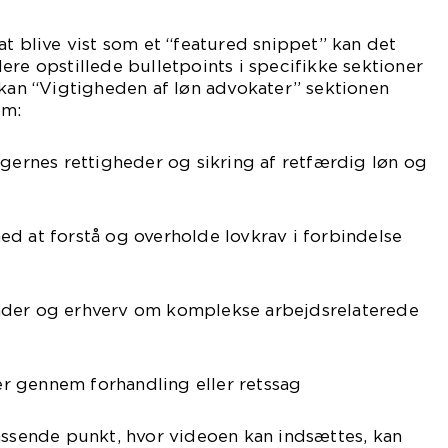
at blive vist som et “featured snippet” kan det
ere opstillede bulletpoints i specifikke sektioner
 kan “Vigtigheden af løn advokater” sektionen
om:
agernes rettigheder og sikring af retfærdig løn og
d at forstå og overholde lovkrav i forbindelse
nder og erhverv om komplekse arbejdsrelaterede
ter gennem forhandling eller retssag
assende punkt, hvor videoen kan indsættes, kan