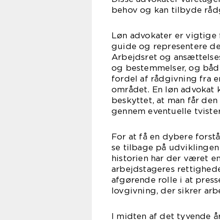
behov og kan tilbyde rådg
Løn advokater er vigtige 
guide og representere der
Arbejdsret og ansættelses
og bestemmelser, og båd
fordel af rådgivning fra 
området. En løn advokat k
beskyttet, at man får den
gennem eventuelle tvister
For at få en dybere forstå
se tilbage på udviklinge
historien har der været e
arbejdstageres rettighede
afgørende rolle i at press
lovgivning, der sikrer arb
I midten af det tyvende 