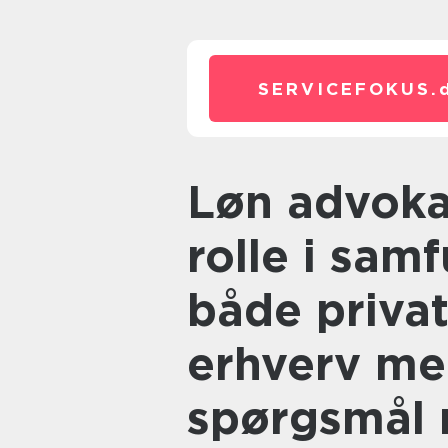
SERVICEFOKUS.
Løn advokater spiller en vigtig
rolle i sam
både priva
erhverv med
spørgsmål r