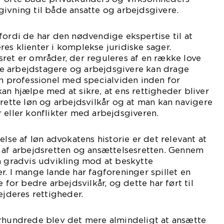
ivning til både ansatte og arbejdsgivere.
fordi de har den nødvendige ekspertise til at
es klienter i komplekse juridiske sager.
ret er områder, der reguleres af en række love
e arbejdstagere og arbejdsgivere kan drage
en professionel med specialviden inden for
an hjælpe med at sikre, at ens rettigheder bliver
 rette løn og arbejdsvilkår og at man kan navigere
 eller konflikter med arbejdsgiveren.
else af løn advokatens historie er det relevant at
n af arbejdsretten og ansættelsesretten. Gennem
n gradvis udvikling mod at beskytte
r. I mange lande har fagforeninger spillet en
e for bedre arbejdsvilkår, og dette har ført til
ejderes rettigheder.
århundrede blev det mere almindeligt at ansætte