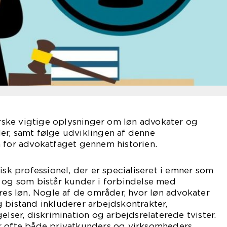
forske vigtige oplysninger om løn advokater og
er, samt følge udviklingen af denne
n for advokatfaget gennem historien.
isk professionel, der er specialiseret i emner som
, og som bistår kunder i forbindelse med
eres løn. Nogle af de områder, hvor løn advokater
 bistand inkluderer arbejdskontrakter,
elser, diskrimination og arbejdsrelaterede tvister.
r ofte både privatkunders og virksomheders