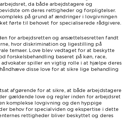
 arbejdsret, da både arbejdstagere og
evidste om deres rettigheder og forpligtelser.
kompleks på grund af ændringer i lovgivningen
lket førte til behovet for specialiserede rådgivere.
en for arbejdsretten og ansættelsesretten fandt
rne, hvor diskrimination og ligestilling på
ale temaer. Love blev vedtaget for at beskytte
od forskelsbehandling baseret på køn, race,
advokater spiller en vigtig rolle i at hjælpe deres
 håndhæve disse love for at sikre lige behandling
rtsat afgørende for at sikre, at både arbejdstagere
der gældende love og regler inden for arbejdsret
den komplekse lovgivning og den hyppige
 der behov for specialviden og ekspertise i dette
ienternes rettigheder bliver beskyttet og deres