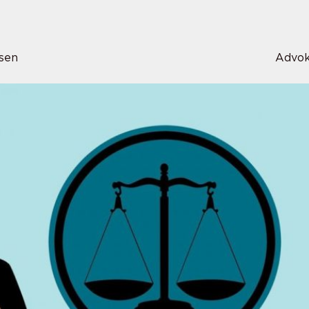
sen
Advok