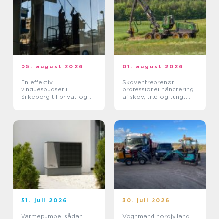
05. august 2026
01. august 2026
En effektiv
Skoventreprenør:
vinduespudser i
professionel håndtering
Silkeborg til privat og
af skov, træ og tungt
erhverv
materiel
31. juli 2026
30. juli 2026
Varmepumpe: sådan
Vognmand nordjylland