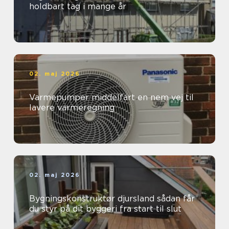
holdbart tag i mange år
02. maj 2026
Varmepumper middelfart en nem vej til
lavere varmeregning
02. maj 2026
Bygningskonstruktør djursland sådan får
du styr på dit byggeri fra start til slut