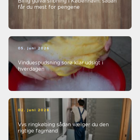
Billig gulvafslibning i København: sådan
får du mest for pengene
05. juni 2026
Vinduespudsning sorø klar udsigt i
hverdagen
02. juni 2026
Vvs ringkøbing sådan vælger du den
rigtige fagmand