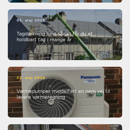
03. maj 2026
Tagdækning lund sådan får du et
holdbart tag i mange år
02. maj 2026
Varmepumper middelfart en nem vej til
lavere varmeregning