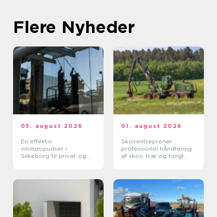
Flere Nyheder
05. august 2026
01. august 2026
En effektiv
Skoventreprenør:
vinduespudser i
professionel håndtering
Silkeborg til privat og
af skov, træ og tungt
erhverv
materiel