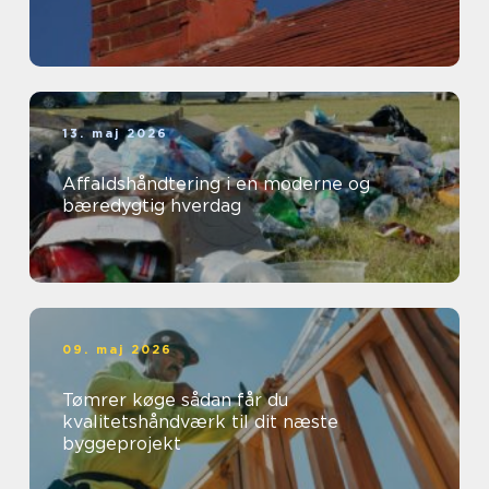
13. maj 2026
Affaldshåndtering i en moderne og
bæredygtig hverdag
09. maj 2026
Tømrer køge sådan får du
kvalitetshåndværk til dit næste
byggeprojekt