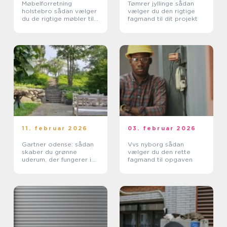
Møbelforretning
Tømrer jyllinge sådan
holstebro sådan vælger
vælger du den rigtige
du de rigtige møbler til
fagmand til dit projekt
boligen
11. februar 2026
03. februar 2026
Gartner odense: sådan
Vvs nyborg sådan
skaber du grønne
vælger du den rette
uderum, der fungerer i
fagmand til opgaven
hverdagen