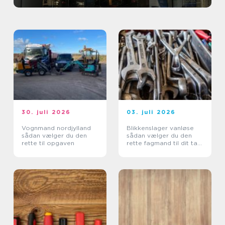
30. juli 2026
03. juli 2026
Vognmand nordjylland
Blikkenslager vanløse
sådan vælger du den
sådan vælger du den
rette til opgaven
rette fagmand til dit tag
og dine installationer