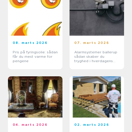
08. marts 2026
07. marts 2026
Pris på fyringsolie: sådan
Alarmsystemer ballerup
får du mest varme for
sådan skaber du
pengene
tryghed i hverdagens
rammer
04. marts 2026
02. marts 2026