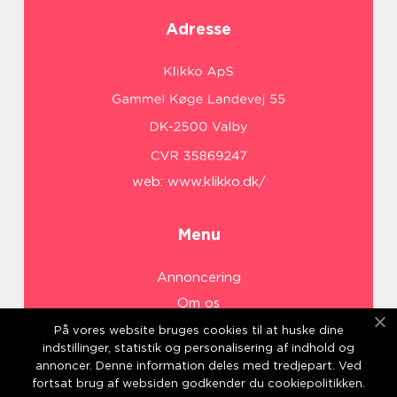
Adresse
web:
www.klikko.dk/
Menu
Annoncering
Om os
Cookies
På vores website bruges cookies til at huske dine
indstillinger, statistik og personalisering af indhold og
Kontakt os
annoncer. Denne information deles med tredjepart. Ved
Sitemap
fortsat brug af websiden godkender du cookiepolitikken.