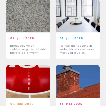
02. juni 2026
01. juni 2026
Epoxygulv vejen
Rengøring københavn
slidstærke gulve til både
sådan får virksomheder
private og erhverv
mest værdi ud af
professionel rengøring
01. juni 2026
31. maj 2026