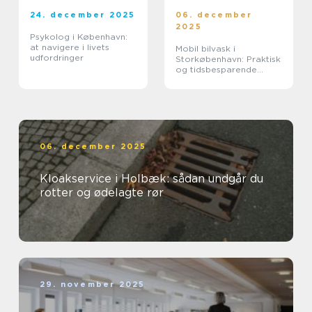
24. december 2025
06. december
2025
Psykolog i København:
at navigere i livets
Mobil bilvask i
udfordringer
Storkøbenhavn: Praktisk
og tidsbesparende
løsning
06. december 2025
Kloakservice i Holbæk: sådan undgår du
rotter og ødelagte rør
29. november 2025