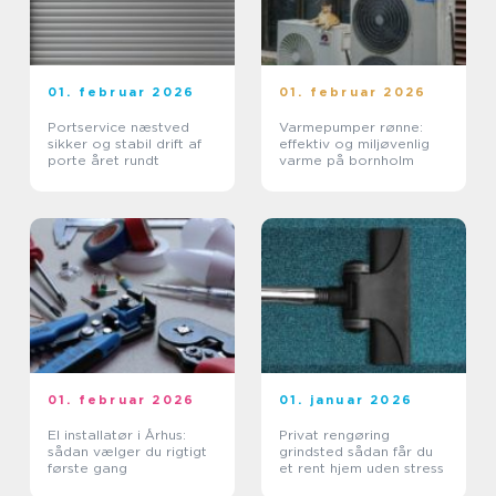
01. februar 2026
01. februar 2026
Portservice næstved
Varmepumper rønne:
sikker og stabil drift af
effektiv og miljøvenlig
porte året rundt
varme på bornholm
01. februar 2026
01. januar 2026
El installatør i Århus:
Privat rengøring
sådan vælger du rigtigt
grindsted sådan får du
første gang
et rent hjem uden stress