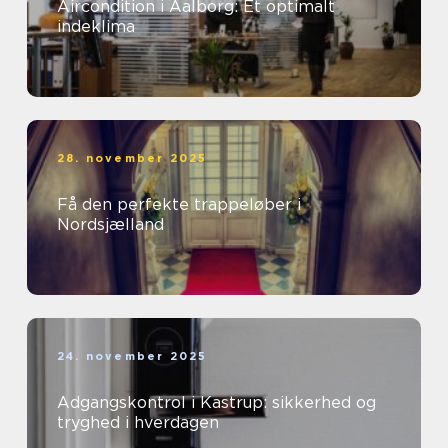
Aircondition i Aalborg: Et optimalt
indeklima
28. november 2025
Få den perfekte trappeløber i
Nordsjælland
24. november 2025
Adgangskontrol i Kastrup: sikkerhed og
tryghed i hverdagen