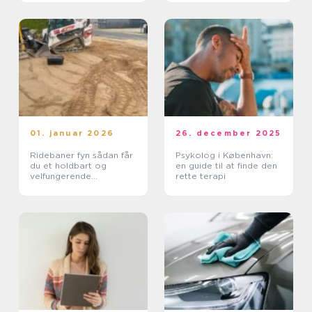
01. januar 2026
26. december 2025
Ridebaner fyn sådan får
Psykolog i København:
du et holdbart og
en guide til at finde den
velfungerende
rette terapi
rideunderlag