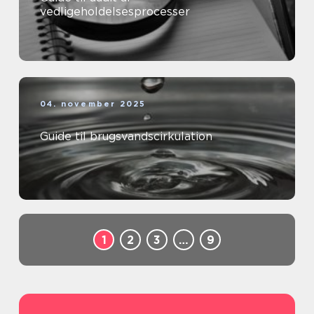
vedligeholdelsesprocesser
04. november 2025
Guide til brugsvandscirkulation
1
2
3
…
9