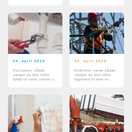
start til slut
byggeri
04. april 2026
03. april 2026
Vvs haslev: sådan
Elektriker varde sådan
vælger du den rette
vælger du den rette
hjælp til vand, varme og
fagmand til dine el-
sanitet
opgaver